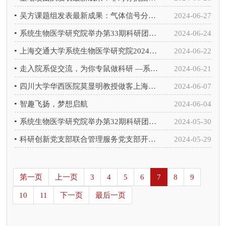
吴方课题组发表最新成果：气体信号分子H2S可调控磷酸鞘氨醇通路而抑制免疫细胞的胸腺迁出
2024-06-27
系统生物医学研究院举办第33期科研团队沙龙活动
2024-06-24
上海交通大学系统生物医学研究院2024年研究生毕业典礼暨学位授予仪式顺利举行
2024-06-22
走入院系促交流，为你专鼠做科研 —系统生物医学研究院主题党日活动
2024-06-21
四川大学华西医院莫显明教授做客上海交大系统生物医学教育部重点实验室第37期学者讲坛
2024-06-07
智趣飞扬，梦想启航
2024-06-04
系统生物医学研究院举办第32期科研团队沙龙活动
2024-05-30
科研创新党支部联合管理服务党支部开展“党纪知识学习竞答”主题党日活动
2024-05-29
第一页
上一页
3
4
5
6
7
8
9
10
11
下一页
最后一页