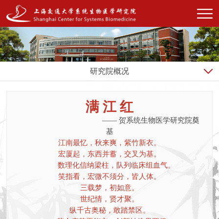
研究院概况
满 江 红
—— 贺系统生物医学研究院奠
基
江南最忆，秋来爽，紫竹新衣。
宏厦起，东西并蓄，交叉为基。
数理化信纳梁柱，队列临床组血气。
笑指看，宏微不须分，皆人体。
三载梦，初如意。
世纪情，贤才聚。
纵千古奥秘，敢踏禁区。