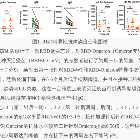
图1. RBD特异性抗体滴度变化图谱
计了一款RBD蛋白芯片，对RBD-Omicron（Omicron变
种灭活疫苗（BBIBP-CorV）的志愿者进行了为期一年的采血
析，绘制出第一张针对RBD-WT和RBD-Omicron特异性抗体
峰值，然后逐渐下降，在5-6个月后低于检测阈值。并且在接种加
，趋势与IgG类似，这在一定程度上表明灭活疫苗可以诱导黏膜免
明后续疫苗接种主要诱导机体产生IgG。
（第二针后一周），2-2（第二针后两周，后同），3-1，3-2
icron的IgG水平是RBD-WT的1/3-1/5；接种加强针后针对RBD
Omicron的抗体水平较第二针针对Omicron提高6.56倍，
在2周后达到峰值，并在接下来的两周左右下降约5倍。