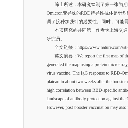
综上所述，本研究绘制了第一张为期一
Omicron变异株的RBD特异性抗体是针
调了接种加强针的必要性。同时，可能
本项研究的共同第一作者为上海交通大
研究员。
全文链接：https://www.nature.com/article
英文摘要：We report the first map of the vacc
generated the map using a protein microarray
virus vaccine. The IgG response to RBD-Omicr
plateau in about two weeks after the booster
high correlation between RBD-specific antibody
landscape of antibody protection against the 
However, post-booster vaccination may also 