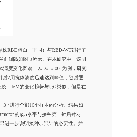
异株RBD蛋白，下同）与RBD-WT进行了
，采血间隔如图1a所示。在本研究中，该团
滴度变化图谱，以Donor001为例，研究
强针后2周抗体滴度迅速达到峰值，随后逐
疫。IgM的变化趋势与IgG类似，但是在
，3-4进行全部16个样本的分析。结果如
-Omicron的IgG水平与接种第二针后针对
这些结果进一步说明接种加强针的必要性。并